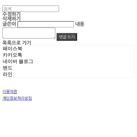
수정하기
삭제하기
글쓴이
내용
댓글 쓰기
목록으로 가기
페이스북
카카오톡
네이버 블로그
밴드
라인
이용약관
개인정보처리방침
사업자정보확인
상호: 주식회사 엠알아이엔씨 | 대표: 박진영 | 개인정보관리책임자: 박진영 | 전화: 02-855-7014 |
이메일: ecrea77@gmail.com
주소: 서울시 금천구 가산디지털1로 128 STXV타워 B123호 | 사업자등록번호:
119-86-51355
|
통신판매:
제 2019-서울금천-1387 호
| 호스팅제공자: (주)식스샵