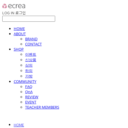
LOG IN
로그인
HOME
ABOUT
BRAND
CONTACT
SHOP
이벤트
신상품
상의
하의
가방
COMMUNITY
FAQ
QnA
REVIEW
EVENT
TEACHER MEMBERS
HOME