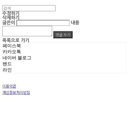
수정하기
삭제하기
글쓴이
내용
댓글 쓰기
목록으로 가기
페이스북
카카오톡
네이버 블로그
밴드
라인
이용약관
개인정보처리방침
사업자정보확인
상호: 주식회사 엠알아이엔씨 | 대표: 박진영 | 개인정보관리책임자: 박진영 | 전화: 02-855-7014 |
이메일: ecrea77@gmail.com
주소: 서울시 금천구 가산디지털1로 128 STXV타워 B123호 | 사업자등록번호:
119-86-51355
|
통신판매:
제 2019-서울금천-1387 호
| 호스팅제공자: (주)식스샵