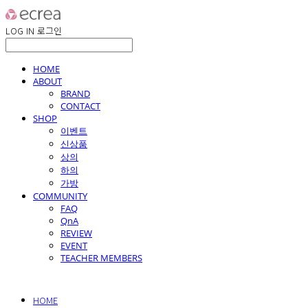
LOG IN
로그인
HOME
ABOUT
BRAND
CONTACT
SHOP
이벤트
신상품
상의
하의
가방
COMMUNITY
FAQ
QnA
REVIEW
EVENT
TEACHER MEMBERS
HOME