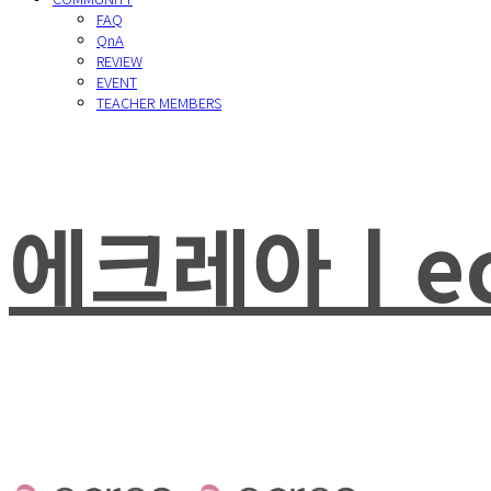
FAQ
QnA
REVIEW
EVENT
TEACHER MEMBERS
에크레아ㅣec