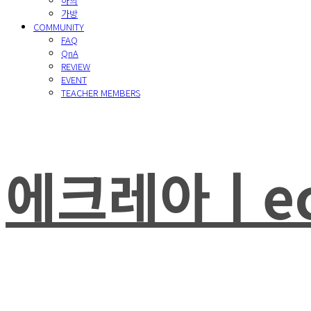
하의
가방
COMMUNITY
FAQ
QnA
REVIEW
EVENT
TEACHER MEMBERS
에크레아ㅣec