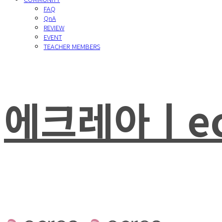
FAQ
QnA
REVIEW
EVENT
TEACHER MEMBERS
에크레아ㅣec