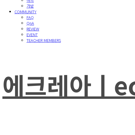
하의
가방
COMMUNITY
FAQ
QnA
REVIEW
EVENT
TEACHER MEMBERS
에크레아ㅣec