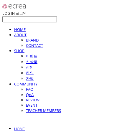
LOG IN
로그인
HOME
ABOUT
BRAND
CONTACT
SHOP
이벤트
신상품
상의
하의
가방
COMMUNITY
FAQ
QnA
REVIEW
EVENT
TEACHER MEMBERS
HOME