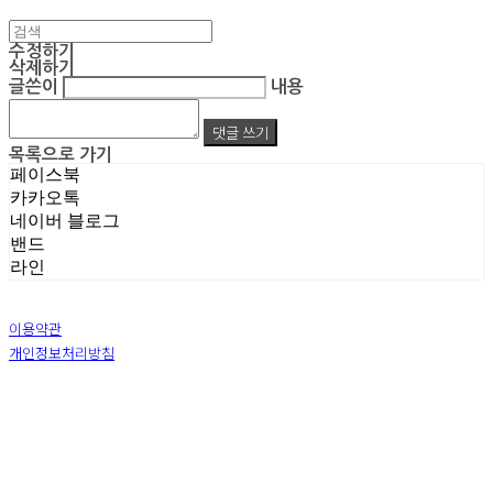
수정하기
삭제하기
글쓴이
내용
댓글 쓰기
목록으로 가기
페이스북
카카오톡
네이버 블로그
밴드
라인
이용약관
개인정보처리방침
사업자정보확인
상호: 주식회사 엠알아이엔씨 | 대표: 박진영 | 개인정보관리책임자: 박진영 | 전화: 02-855-7014 |
이메일: ecrea77@gmail.com
주소: 서울시 금천구 가산디지털1로 128 STXV타워 B123호 | 사업자등록번호:
119-86-51355
|
통신판매:
제 2019-서울금천-1387 호
| 호스팅제공자: (주)식스샵