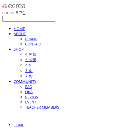
LOG IN
로그인
HOME
ABOUT
BRAND
CONTACT
SHOP
이벤트
신상품
상의
하의
가방
COMMUNITY
FAQ
QnA
REVIEW
EVENT
TEACHER MEMBERS
HOME