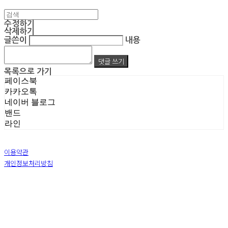
수정하기
삭제하기
글쓴이
내용
댓글 쓰기
목록으로 가기
페이스북
카카오톡
네이버 블로그
밴드
라인
이용약관
개인정보처리방침
사업자정보확인
상호: 주식회사 엠알아이엔씨 | 대표: 박진영 | 개인정보관리책임자: 박진영 | 전화: 02-855-7014 |
이메일: ecrea77@gmail.com
주소: 서울시 금천구 가산디지털1로 128 STXV타워 B123호 | 사업자등록번호:
119-86-51355
|
통신판매:
제 2019-서울금천-1387 호
| 호스팅제공자: (주)식스샵