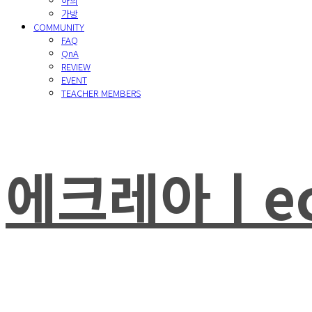
하의
가방
COMMUNITY
FAQ
QnA
REVIEW
EVENT
TEACHER MEMBERS
에크레아ㅣec