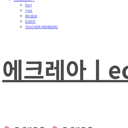
FAQ
QnA
REVIEW
EVENT
TEACHER MEMBERS
에크레아ㅣec