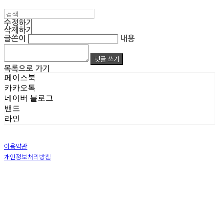
수정하기
삭제하기
글쓴이
내용
댓글 쓰기
목록으로 가기
페이스북
카카오톡
네이버 블로그
밴드
라인
이용약관
개인정보처리방침
사업자정보확인
상호: 주식회사 엠알아이엔씨 | 대표: 박진영 | 개인정보관리책임자: 박진영 | 전화: 02-855-7014 |
이메일: ecrea77@gmail.com
주소: 서울시 금천구 가산디지털1로 128 STXV타워 B123호 | 사업자등록번호:
119-86-51355
|
통신판매:
제 2019-서울금천-1387 호
| 호스팅제공자: (주)식스샵