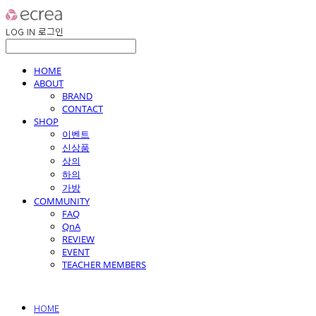
LOG IN
로그인
HOME
ABOUT
BRAND
CONTACT
SHOP
이벤트
신상품
상의
하의
가방
COMMUNITY
FAQ
QnA
REVIEW
EVENT
TEACHER MEMBERS
HOME