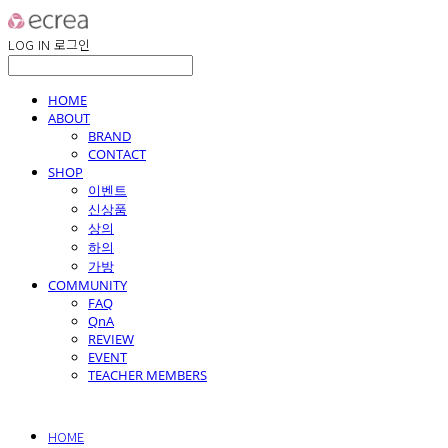
LOG IN
로그인
HOME
ABOUT
BRAND
CONTACT
SHOP
이벤트
신상품
상의
하의
가방
COMMUNITY
FAQ
QnA
REVIEW
EVENT
TEACHER MEMBERS
HOME