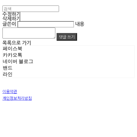
수정하기
삭제하기
글쓴이
내용
댓글 쓰기
목록으로 가기
페이스북
카카오톡
네이버 블로그
밴드
라인
이용약관
개인정보처리방침
사업자정보확인
상호: 주식회사 엠알아이엔씨 | 대표: 박진영 | 개인정보관리책임자: 박진영 | 전화: 02-855-7014 |
이메일: ecrea77@gmail.com
주소: 서울시 금천구 가산디지털1로 128 STXV타워 B123호 | 사업자등록번호:
119-86-51355
|
통신판매:
제 2019-서울금천-1387 호
| 호스팅제공자: (주)식스샵