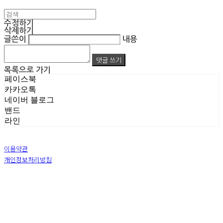
수정하기
삭제하기
글쓴이
내용
댓글 쓰기
목록으로 가기
페이스북
카카오톡
네이버 블로그
밴드
라인
이용약관
개인정보처리방침
사업자정보확인
상호: 주식회사 엠알아이엔씨 | 대표: 박진영 | 개인정보관리책임자: 박진영 | 전화: 02-855-7014 |
이메일: ecrea77@gmail.com
주소: 서울시 금천구 가산디지털1로 128 STXV타워 B123호 | 사업자등록번호:
119-86-51355
|
통신판매:
제 2019-서울금천-1387 호
| 호스팅제공자: (주)식스샵