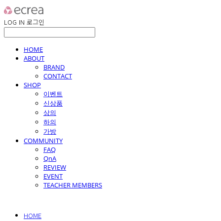
LOG IN
로그인
HOME
ABOUT
BRAND
CONTACT
SHOP
이벤트
신상품
상의
하의
가방
COMMUNITY
FAQ
QnA
REVIEW
EVENT
TEACHER MEMBERS
HOME