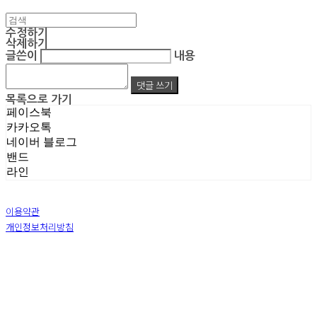
수정하기
삭제하기
글쓴이
내용
댓글 쓰기
목록으로 가기
페이스북
카카오톡
네이버 블로그
밴드
라인
이용약관
개인정보처리방침
사업자정보확인
상호: 주식회사 엠알아이엔씨 | 대표: 박진영 | 개인정보관리책임자: 박진영 | 전화: 02-855-7014 |
이메일: ecrea77@gmail.com
주소: 서울시 금천구 가산디지털1로 128 STXV타워 B123호 | 사업자등록번호:
119-86-51355
|
통신판매:
제 2019-서울금천-1387 호
| 호스팅제공자: (주)식스샵