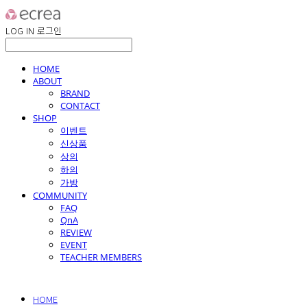
LOG IN
로그인
HOME
ABOUT
BRAND
CONTACT
SHOP
이벤트
신상품
상의
하의
가방
COMMUNITY
FAQ
QnA
REVIEW
EVENT
TEACHER MEMBERS
HOME