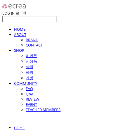
LOG IN
로그인
HOME
ABOUT
BRAND
CONTACT
SHOP
이벤트
신상품
상의
하의
가방
COMMUNITY
FAQ
QnA
REVIEW
EVENT
TEACHER MEMBERS
HOME