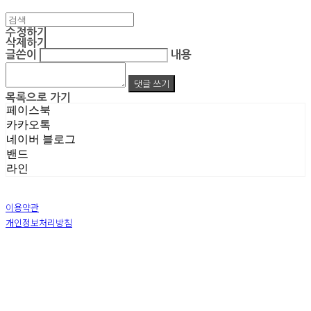
수정하기
삭제하기
글쓴이
내용
댓글 쓰기
목록으로 가기
페이스북
카카오톡
네이버 블로그
밴드
라인
이용약관
개인정보처리방침
사업자정보확인
상호: 주식회사 엠알아이엔씨 | 대표: 박진영 | 개인정보관리책임자: 박진영 | 전화: 02-855-7014 |
이메일: ecrea77@gmail.com
주소: 서울시 금천구 가산디지털1로 128 STXV타워 B123호 | 사업자등록번호:
119-86-51355
|
통신판매:
제 2019-서울금천-1387 호
| 호스팅제공자: (주)식스샵