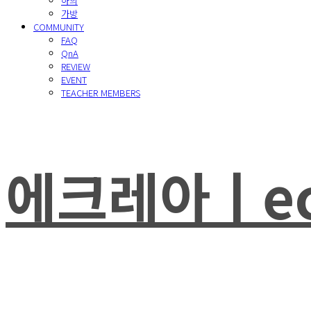
하의
가방
COMMUNITY
FAQ
QnA
REVIEW
EVENT
TEACHER MEMBERS
에크레아ㅣec