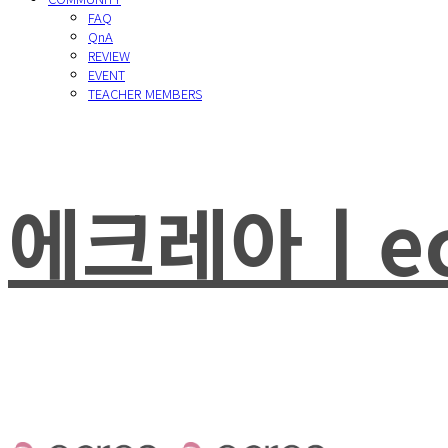
FAQ
QnA
REVIEW
EVENT
TEACHER MEMBERS
에크레아ㅣec