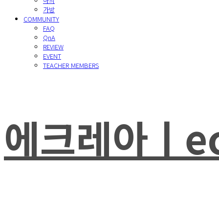
하의
가방
COMMUNITY
FAQ
QnA
REVIEW
EVENT
TEACHER MEMBERS
에크레아ㅣec