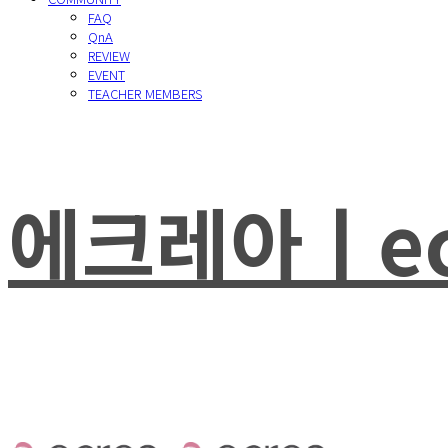
FAQ
QnA
REVIEW
EVENT
TEACHER MEMBERS
에크레아ㅣec