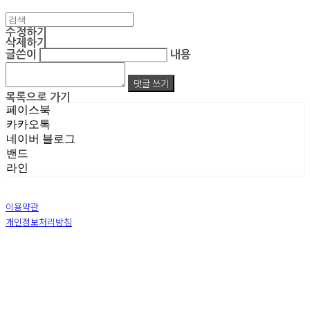
수정하기
삭제하기
글쓴이
내용
댓글 쓰기
목록으로 가기
페이스북
카카오톡
네이버 블로그
밴드
라인
이용약관
개인정보처리방침
사업자정보확인
상호: 주식회사 엠알아이엔씨 | 대표: 박진영 | 개인정보관리책임자: 박진영 | 전화: 02-855-7014 |
이메일: ecrea77@gmail.com
주소: 서울시 금천구 가산디지털1로 128 STXV타워 B123호 | 사업자등록번호:
119-86-51355
|
통신판매:
제 2019-서울금천-1387 호
| 호스팅제공자: (주)식스샵