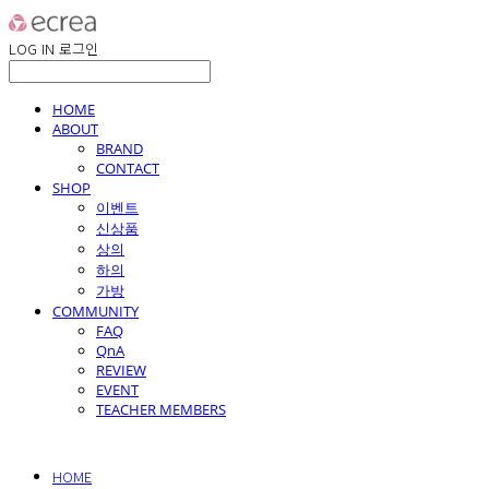
LOG IN
로그인
HOME
ABOUT
BRAND
CONTACT
SHOP
이벤트
신상품
상의
하의
가방
COMMUNITY
FAQ
QnA
REVIEW
EVENT
TEACHER MEMBERS
HOME