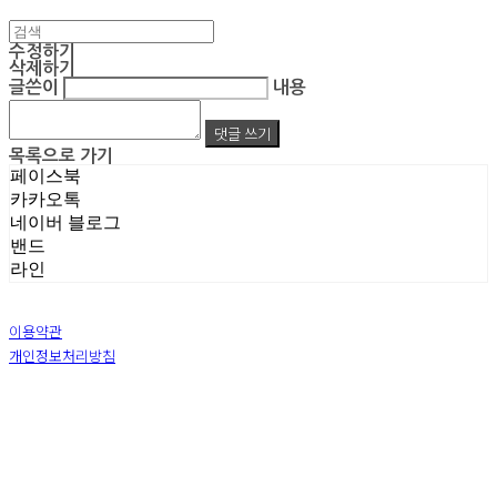
수정하기
삭제하기
글쓴이
내용
댓글 쓰기
목록으로 가기
페이스북
카카오톡
네이버 블로그
밴드
라인
이용약관
개인정보처리방침
사업자정보확인
상호: 주식회사 엠알아이엔씨 | 대표: 박진영 | 개인정보관리책임자: 박진영 | 전화: 02-855-7014 |
이메일: ecrea77@gmail.com
주소: 서울시 금천구 가산디지털1로 128 STXV타워 B123호 | 사업자등록번호:
119-86-51355
|
통신판매:
제 2019-서울금천-1387 호
| 호스팅제공자: (주)식스샵