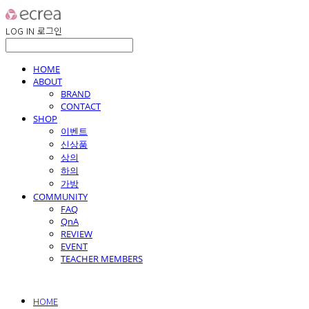
LOG IN
로그인
HOME
ABOUT
BRAND
CONTACT
SHOP
이벤트
신상품
상의
하의
가방
COMMUNITY
FAQ
QnA
REVIEW
EVENT
TEACHER MEMBERS
HOME