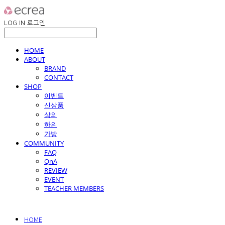
LOG IN
로그인
HOME
ABOUT
BRAND
CONTACT
SHOP
이벤트
신상품
상의
하의
가방
COMMUNITY
FAQ
QnA
REVIEW
EVENT
TEACHER MEMBERS
HOME