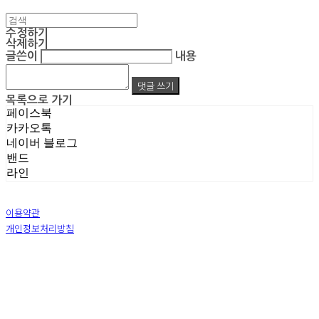
수정하기
삭제하기
글쓴이
내용
댓글 쓰기
목록으로 가기
페이스북
카카오톡
네이버 블로그
밴드
라인
이용약관
개인정보처리방침
사업자정보확인
상호: 주식회사 엠알아이엔씨 | 대표: 박진영 | 개인정보관리책임자: 박진영 | 전화: 02-855-7014 |
이메일: ecrea77@gmail.com
주소: 서울시 금천구 가산디지털1로 128 STXV타워 B123호 | 사업자등록번호:
119-86-51355
|
통신판매:
제 2019-서울금천-1387 호
| 호스팅제공자: (주)식스샵