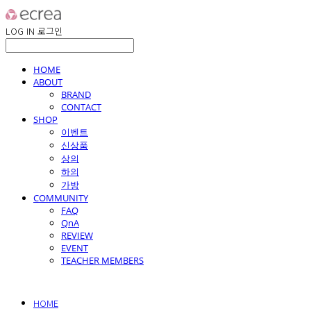
LOG IN
로그인
HOME
ABOUT
BRAND
CONTACT
SHOP
이벤트
신상품
상의
하의
가방
COMMUNITY
FAQ
QnA
REVIEW
EVENT
TEACHER MEMBERS
HOME