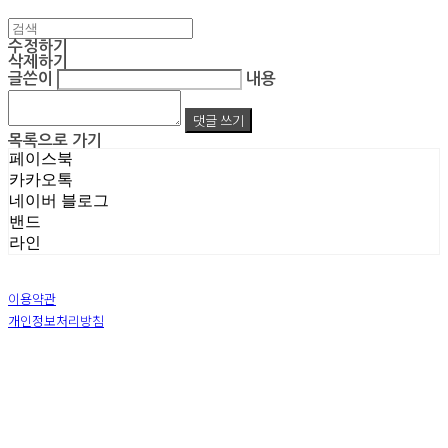
수정하기
삭제하기
글쓴이
내용
댓글 쓰기
목록으로 가기
페이스북
카카오톡
네이버 블로그
밴드
라인
이용약관
개인정보처리방침
사업자정보확인
상호: 주식회사 엠알아이엔씨 | 대표: 박진영 | 개인정보관리책임자: 박진영 | 전화: 02-855-7014 |
이메일: ecrea77@gmail.com
주소: 서울시 금천구 가산디지털1로 128 STXV타워 B123호 | 사업자등록번호:
119-86-51355
|
통신판매:
제 2019-서울금천-1387 호
| 호스팅제공자: (주)식스샵