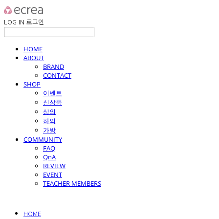
LOG IN
로그인
HOME
ABOUT
BRAND
CONTACT
SHOP
이벤트
신상품
상의
하의
가방
COMMUNITY
FAQ
QnA
REVIEW
EVENT
TEACHER MEMBERS
HOME