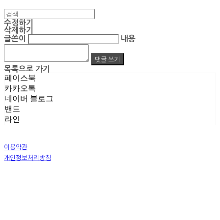
수정하기
삭제하기
글쓴이
내용
댓글 쓰기
목록으로 가기
페이스북
카카오톡
네이버 블로그
밴드
라인
이용약관
개인정보처리방침
사업자정보확인
상호: 주식회사 엠알아이엔씨 | 대표: 박진영 | 개인정보관리책임자: 박진영 | 전화: 02-855-7014 |
이메일: ecrea77@gmail.com
주소: 서울시 금천구 가산디지털1로 128 STXV타워 B123호 | 사업자등록번호:
119-86-51355
|
통신판매:
제 2019-서울금천-1387 호
| 호스팅제공자: (주)식스샵