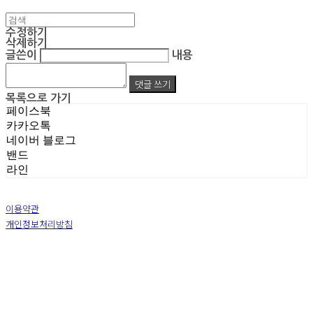
수정하기
삭제하기
글쓴이
내용
댓글 쓰기
목록으로 가기
페이스북
카카오톡
네이버 블로그
밴드
라인
이용약관
개인정보처리방침
사업자정보확인
상호: 주식회사 엠알아이엔씨 | 대표: 박진영 | 개인정보관리책임자: 박진영 | 전화: 02-855-7014 |
이메일: ecrea77@gmail.com
주소: 서울시 금천구 가산디지털1로 128 STXV타워 B123호 | 사업자등록번호:
119-86-51355
|
통신판매:
제 2019-서울금천-1387 호
| 호스팅제공자: (주)식스샵