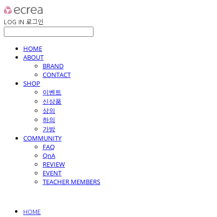
LOG IN
로그인
HOME
ABOUT
BRAND
CONTACT
SHOP
이벤트
신상품
상의
하의
가방
COMMUNITY
FAQ
QnA
REVIEW
EVENT
TEACHER MEMBERS
HOME