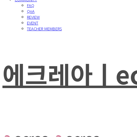
FAQ
QnA
REVIEW
EVENT
TEACHER MEMBERS
에크레아ㅣec