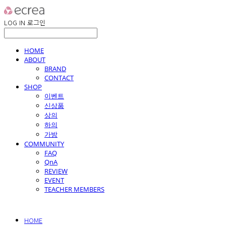
LOG IN
로그인
HOME
ABOUT
BRAND
CONTACT
SHOP
이벤트
신상품
상의
하의
가방
COMMUNITY
FAQ
QnA
REVIEW
EVENT
TEACHER MEMBERS
HOME