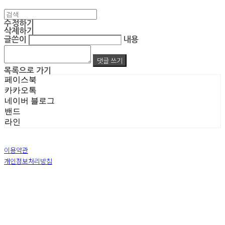
수정하기
삭제하기
글쓴이
내용
댓글 쓰기
목록으로 가기
페이스북
카카오톡
네이버 블로그
밴드
라인
이용약관
개인정보처리방침
사업자정보확인
상호: 주식회사 엠알아이엔씨 | 대표: 박진영 | 개인정보관리책임자: 박진영 | 전화: 02-855-7014 |
이메일: ecrea77@gmail.com
주소: 서울시 금천구 가산디지털1로 128 STXV타워 B123호 | 사업자등록번호:
119-86-51355
|
통신판매:
제 2019-서울금천-1387 호
| 호스팅제공자: (주)식스샵